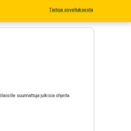
Tietoja sovelluksesta
isille suunnattuja julkisia ohjeita.