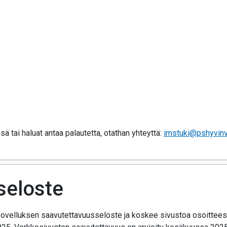
 tai haluat antaa palautetta, otathan yhteyttä:
imstuki@pshyvinvo
seloste
sovelluksen saavutettavuusseloste ja koskee sivustoa osoitteess