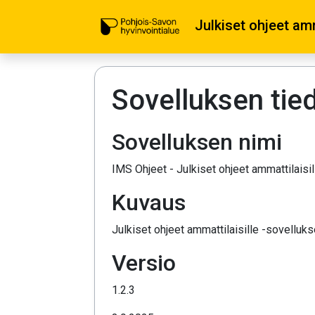
Julkiset ohjeet amm
Sovelluksen tie
Sovelluksen nimi
IMS Ohjeet - Julkiset ohjeet ammattilaisil
Kuvaus
Julkiset ohjeet ammattilaisille -sovelluks
Versio
1.2.3