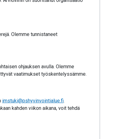
Arvioinnin on suorittanut organisaatio
erejä. Olemme tunnistaneet
kohtaisen ohjauksen avulla. Olemme
iittyvät vaatimukset työskentelyssämme.
n
imstuki@pshyvinvointialue.fi
.
kaan kahden viikon aikana, voit tehdä