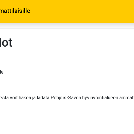
attilaisille
dot
le
esta voit hakea ja ladata Pohjois-Savon hyvinvointialueen ammattila