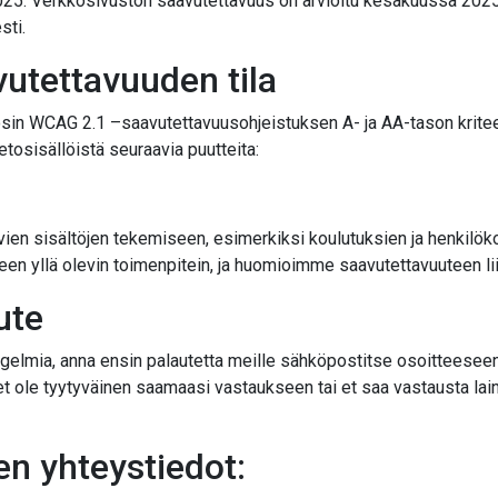
025. Verkkosivuston saavutettavuus on arvioitu kesäkuussa 2025. 
sti.
utettavuuden tila
osin WCAG 2.1 –saavutettavuusohjeistuksen A- ja AA-tason krite
etosisällöistä seuraavia puutteita:
avien sisältöjen tekemiseen, esimerkiksi koulutuksien ja henkilö
en yllä olevin toimenpitein, ja huomioimme saavutettavuuteen l
ute
gelmia, anna ensin palautetta meille sähköpostitse osoitteesee
 ole tyytyväinen saamaasi vastaukseen tai et saa vastausta lain
u uuteen välilehteen
n yhteystiedot: