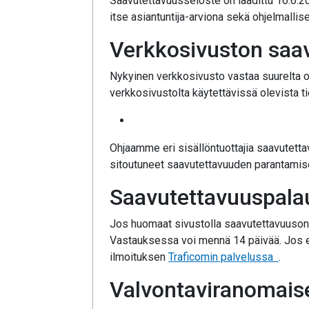
Saavutettavuusseloste on laadittu 16.6.2
itse asiantuntija-arviona sekä ohjelmallise
Verkkosivuston saav
Nykyinen verkkosivusto vastaa suurelta 
verkkosivustolta käytettävissä olevista ti
Ohjaamme eri sisällöntuottajia saavutett
sitoutuneet saavutettavuuden parantamise
Saavutettavuuspala
Jos huomaat sivustolla saavutettavuuson
Vastauksessa voi mennä 14 päivää. Jos et
avautu
ilmoituksen
Traficomin palvelussa
.
Valvontaviranomaise